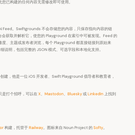
，因此您已构建的任何内容无需修改即可使用。
Feed。Swiftgrounds 不会存储您的内容，只保存指向内容的链
平台会获取并解析它，使您的 Playground 在索引中可被发现。Feed 的
、主题或发布者浏览，每个 Playground 都直接链接到原始来
细说明，包括完整的 JSON 模式、可选字段和本地化支持。
创建，他是一位 iOS 开发者、Swift Playground 倡导者和教育者，
只是打个招呼，可以在
X
、
Mastodon
、
Bluesky
或
LinkedIn
上找到
or
构建，托管于
Railway
。图标来自 Noun Project 的
Softy
。